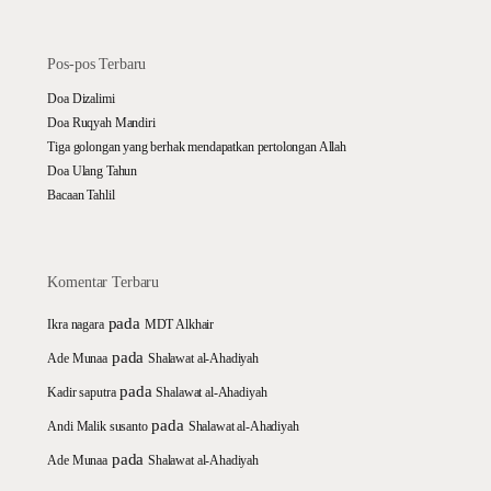
Pos-pos Terbaru
Doa Dizalimi
Doa Ruqyah Mandiri
Tiga golongan yang berhak mendapatkan pertolongan Allah
Doa Ulang Tahun
Bacaan Tahlil
Komentar Terbaru
pada
Ikra nagara
MDT Alkhair
pada
Ade Munaa
Shalawat al-Ahadiyah
pada
Kadir saputra
Shalawat al-Ahadiyah
pada
Andi Malik susanto
Shalawat al-Ahadiyah
pada
Ade Munaa
Shalawat al-Ahadiyah