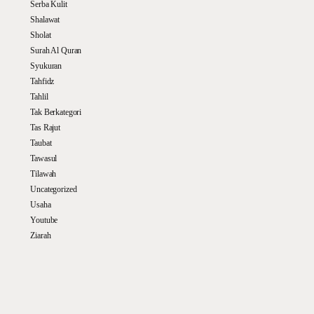
Serba Kulit
Shalawat
Sholat
Surah Al Quran
Syukuran
Tahfidz
Tahlil
Tak Berkategori
Tas Rajut
Taubat
Tawasul
Tilawah
Uncategorized
Usaha
Youtube
Ziarah