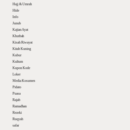
Hajj & Umrah
Hide
Info
Junub
Kajian Ayat
Khutbah
Kisah Riwayat
Kitab Kuning
Kubur
Kultum
Kupon Kode
Loker
Media Kosumen
Pidato
Puasa
Rajab
Ramadhan
Rezeki
Ruqyah
safar