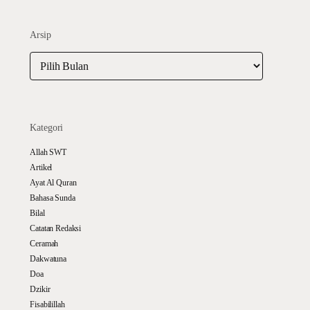
Arsip
Arsip
Kategori
Allah SWT
Artikel
Ayat Al Quran
Bahasa Sunda
Bilal
Catatan Redaksi
Ceramah
Dakwatuna
Doa
Dzikir
Fisabilillah