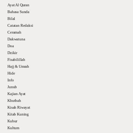
Ayat Al Quran
Bahasa Sunda
Bilal
Catatan Redaksi
Ceramah
Dakwatuna
Doa
Dzikir
Fisabilillah
Hajj & Umrah
Hide
Info
Junub
Kajian Ayat
Khutbah
Kisah Riwayat
Kitab Kuning
Kubur
Kultum