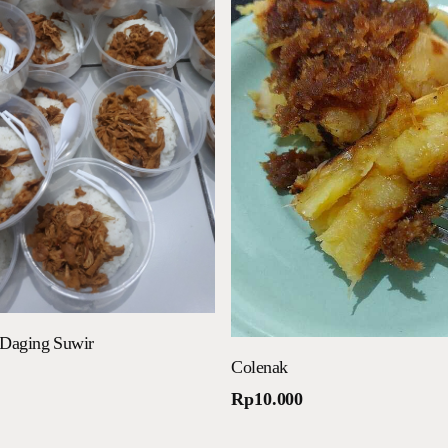
Tambah ke keranjang
Daging Suwir
Tambah ke keranjang
Colenak
Rp
10.000